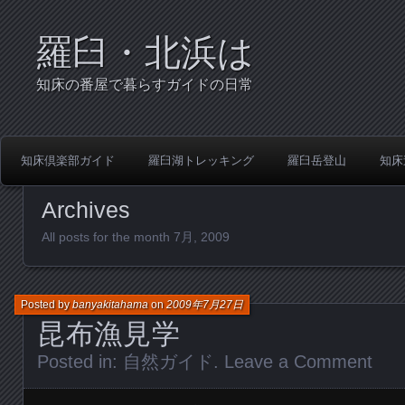
羅臼・北浜は
知床の番屋で暮らすガイドの日常
知床倶楽部ガイド
羅臼湖トレッキング
羅臼岳登山
知床
Archives
All posts for the month 7月, 2009
Posted by
banyakitahama
on
2009年7月27日
昆布漁見学
Posted in:
自然ガイド
.
Leave a Comment