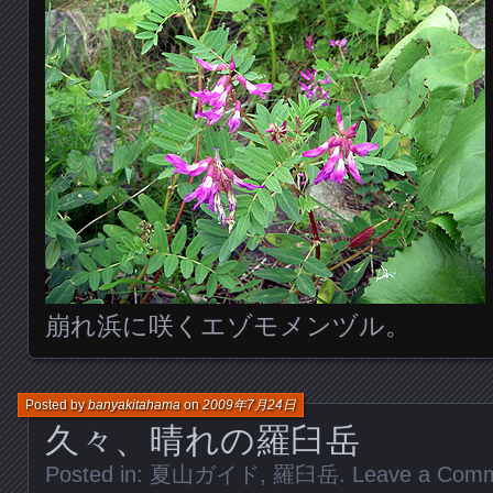
崩れ浜に咲くエゾモメンヅル。
Posted by
banyakitahama
on
2009年7月24日
久々、晴れの羅臼岳
Posted in:
夏山ガイド
,
羅臼岳
.
Leave a Com