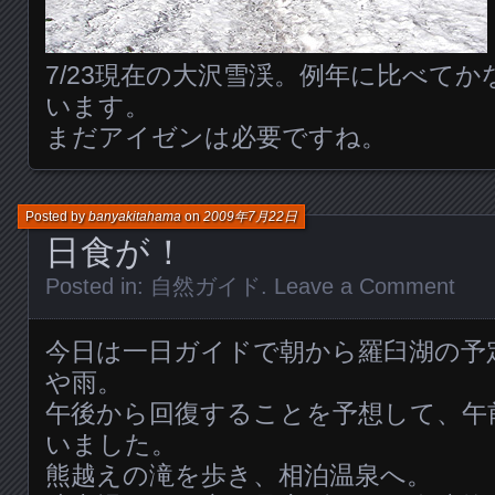
7/23現在の大沢雪渓。例年に比べて
います。
まだアイゼンは必要ですね。
Posted by
banyakitahama
on
2009年7月22日
日食が！
Posted in:
自然ガイド
.
Leave a Comment
今日は一日ガイドで朝から羅臼湖の予
や雨。
午後から回復することを予想して、午
いました。
熊越えの滝を歩き、相泊温泉へ。