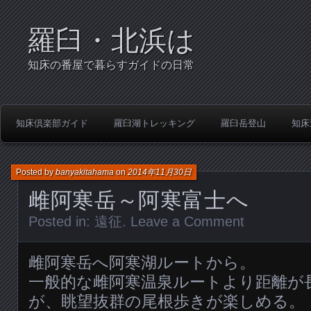
羅臼・北浜は
知床の番屋で暮らすガイドの日常
知床倶楽部ガイド
羅臼湖トレッキング
羅臼岳登山
知床
Posted by
banyakitahama
on
2014年11月30日
雌阿寒岳～阿寒富士へ
Posted in:
遠征
.
Leave a Comment
雌阿寒岳へ阿寒湖ルートから。
一般的な雌阿寒温泉ルートより距離が
が、眺望抜群の尾根歩きが楽しめる。