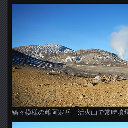
縞々模様の雌阿寒岳。活火山で常時噴